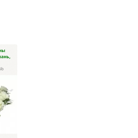
ны
Гвоздика
Васильки син
ань,
шаровидная, 48см
высокие 36 гол
53см
Артикул: Y-2423
5b
Артикул: Y-1822
Цена за уп.:
1 184.40