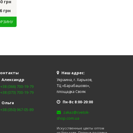
60 грн
грн
Цена за уп.:
752.0
6 грн
Цена за шт.:
59.22 грн
Цена за шт.:
75.20
онтакты
Наш адрес:
Александр
Украина, г. Харьков,
ТЦ «Барабашово»,
+38 (066) 700-19-79
площадка Свояк
+38 (073) 700-19-79
Пн-Вс 8:00-20:00
Ольга
+38 (050) 967-05-89
zakaz@cvetok-
shop.com.ua
Искусственные цветы оптом
из Харькова. Прямые поставки