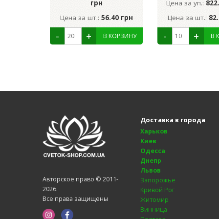
грн
Цена за уп.:
822
Цена за шт.:
56.40 грн
Цена за шт.:
82
Доставка в города
Харьков
Киев
Одесса
Днепр
Львов
Авторское право © 2011-
Запорожье
2026.
Кривой Рог
Все права защищены
Житомир
Винница