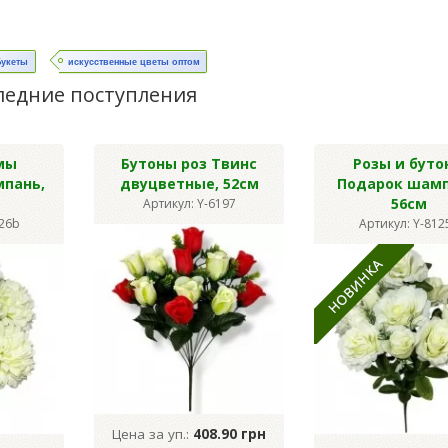
Букеты
искусственные цветы оптом
ледние поступления
мы
Бутоны роз Твинс
Розы и буто
мпань,
двуцветные, 52см
Подарок шамп
56см
Артикул: Y-6197
126b
Артикул: Y-812
Цена за уп.:
408.90 грн