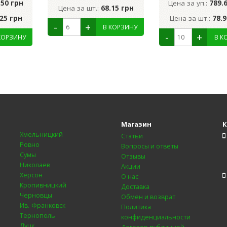
.50 грн
Цена за уп.:
789.
Цена за шт.:
68.15 грн
.25 грн
Цена за шт.:
78.9
Магазин
К
Хмельницкий
Статьи
Ровно
Вопросы и ответы
Сумы
Отзывы
Николаев
Акции
Херсон
О нас
Кропивницкий
Доставка
Черновцы
Обмен и возврат
Ив.-Франковск
Политика
Тернополь
конфиденциальности
Луцк