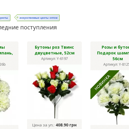
Букеты
искусственные цветы оптом
ледние поступления
мы
Бутоны роз Твинс
Розы и буто
мпань,
двуцветные, 52см
Подарок шамп
56см
Артикул: Y-6197
126b
Артикул: Y-812
Цена за уп.:
408.90 грн