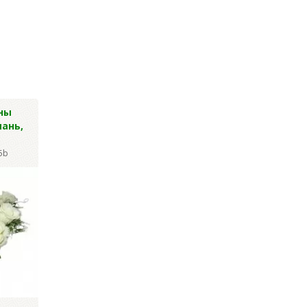
ны
Гвоздика
Васильки син
ань,
шаровидная, 48см
высокие 36 гол
53см
Артикул: Y-2423
5b
Артикул: Y-1822
Цена за уп.:
1 184.40