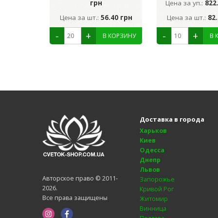
грн
Цена за уп.:
822
Цена за шт.:
56.40 грн
Цена за шт.:
82
Доставка в города
Харьков
Киев
Одесса
Днепр
Львов
Авторское право © 2011-
Запорожье
2026.
Кривой Рог
Все права защищены
Житомир
Винница