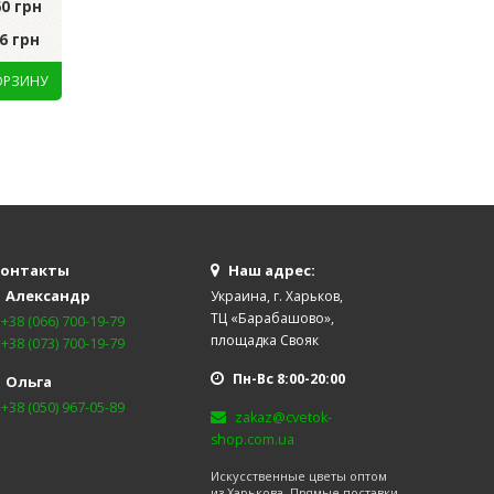
60 грн
грн
Цена за уп.:
752.0
6 грн
Цена за шт.:
59.22 грн
Цена за шт.:
75.20
онтакты
Наш адрес:
Александр
Украина, г. Харьков,
ТЦ «Барабашово»,
+38 (066) 700-19-79
площадка Свояк
+38 (073) 700-19-79
Пн-Вс 8:00-20:00
Ольга
+38 (050) 967-05-89
zakaz@cvetok-
shop.com.ua
Искусственные цветы оптом
из Харькова. Прямые поставки