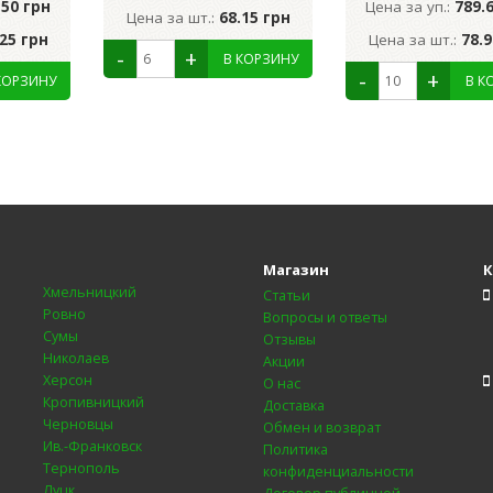
.50 грн
Цена за уп.:
789.
Цена за шт.:
68.15 грн
.25 грн
Цена за шт.:
78.9
Магазин
К
Хмельницкий
Статьи
Ровно
Вопросы и ответы
Сумы
Отзывы
Николаев
Акции
Херсон
О нас
Кропивницкий
Доставка
Черновцы
Обмен и возврат
Ив.-Франковск
Политика
Тернополь
конфиденциальности
Луцк