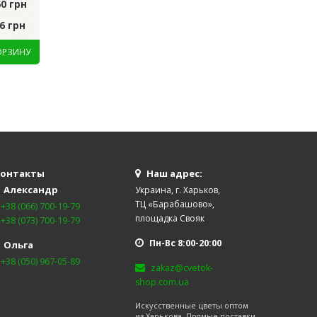
60 грн
грн
Цена за уп.:
752.0
6 грн
Цена за шт.:
59.22 грн
Цена за шт.:
75.20
онтакты
Наш адрес:
Александр
Украина, г. Харьков,
ТЦ «Барабашово»,
+38 (066) 700-19-79
площадка Свояк
+38 (073) 700-19-79
Пн-Вс 8:00-20:00
Ольга
+38 (050) 967-05-89
zakaz@cvetok-
shop.com.ua
Искусственные цветы оптом
из Харькова. Прямые поставки