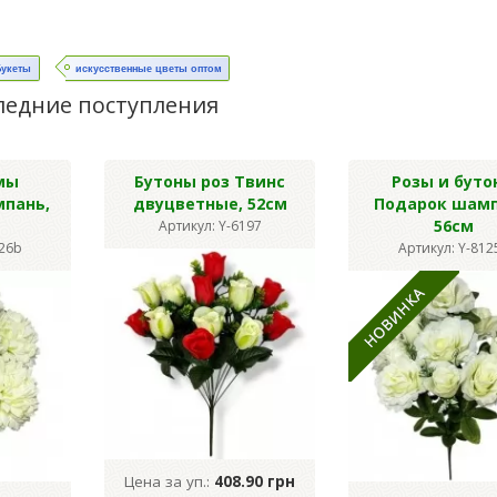
Букеты
искусственные цветы оптом
ледние поступления
мы
Бутоны роз Твинс
Розы и буто
мпань,
двуцветные, 52см
Подарок шамп
56см
Артикул: Y-6197
126b
Артикул: Y-812
Цена за уп.:
408.90 грн