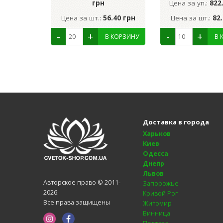
грн
Цена за уп.:
822
Цена за шт.:
56.40 грн
Цена за шт.:
82
Доставка в города
Харьков
Киев
Одесса
Днепр
Львов
Авторское право © 2011-
Запорожье
2026.
Кривой Рог
Все права защищены
Житомир
Винница