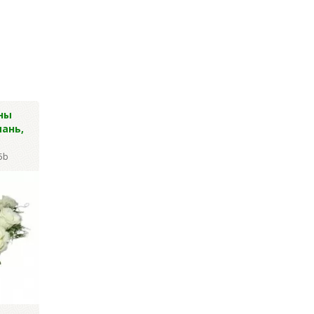
ны
Гвоздика
Васильки син
ань,
шаровидная, 48см
высокие 36 гол
53см
Артикул: Y-2423
5b
Артикул: Y-1822
Цена за уп.:
1 184.40