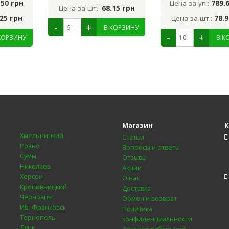
.50 грн
Цена за уп.:
789.
Цена за шт.:
68.15 грн
.25 грн
Цена за шт.:
78.9
Магазин
К
Хмельницкий
Статьи
Ровно
Вопросы и ответы
Сумы
Отзывы
Николаев
Акции
Херсон
О нас
Кропивницкий
Доставка
Черновцы
Обмен и возврат
Ив.-Франковск
Политика
Тернополь
конфиденциальности
Луцк