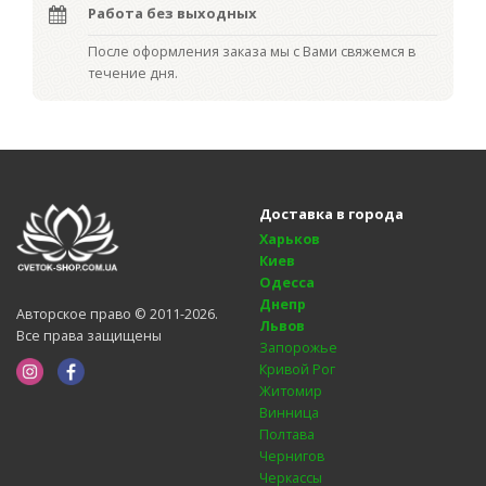
Работа без выходных
После оформления заказа мы с Вами свяжемся в
течение дня.
Доставка в города
Харьков
Киев
Одесса
Днепр
Авторское право © 2011-2026.
Львов
Все права защищены
Запорожье
Кривой Рог
Житомир
Винница
Полтава
Чернигов
Черкассы