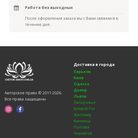
Работа без выходных
После оформления заказа мы с Вами свяжемся в
течение дня.
Доставка в города
Харьков
Киев
Одесса
Днепр
Авторское право © 2011-2026.
Львов
Все права защищены
Запорожье
Кривой Рог
Житомир
Винница
Полтава
Чернигов