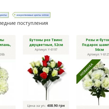
Букеты
искусственные цветы оптом
ледние поступления
мы
Бутоны роз Твинс
Розы и буто
мпань,
двуцветные, 52см
Подарок шамп
56см
Артикул: Y-6197
126b
Артикул: Y-812
Цена за уп.:
408.90 грн