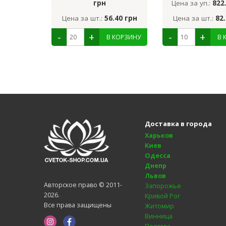
грн
Цена за уп.:
822
Цена за шт.:
56.40 грн
Цена за шт.:
82
Доставка в города
Харьков
Киев
Одесса
Днепр
Львов
Авторское право © 2011-
Запорожье
2026.
Кривой Рог
Все права защищены
Житомир
Винница