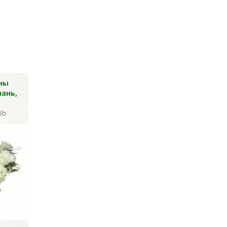
ны
Гвоздика
Васильки син
ань,
шаровидная, 48см
высокие 36 гол
53см
Артикул: Y-2423
5b
Артикул: Y-1822
Цена за уп.:
1 184.40