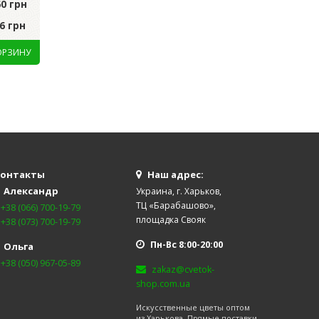
60 грн
грн
Цена за уп.:
752.0
6 грн
Цена за шт.:
59.22 грн
Цена за шт.:
75.20
онтакты
Наш адрес:
Александр
Украина, г. Харьков,
ТЦ «Барабашово»,
+38 (066) 700-19-79
площадка Свояк
+38 (073) 700-19-79
Пн-Вс 8:00-20:00
Ольга
+38 (050) 967-05-89
zakaz@cvetok-
shop.com.ua
Искусственные цветы оптом
из Харькова. Прямые поставки