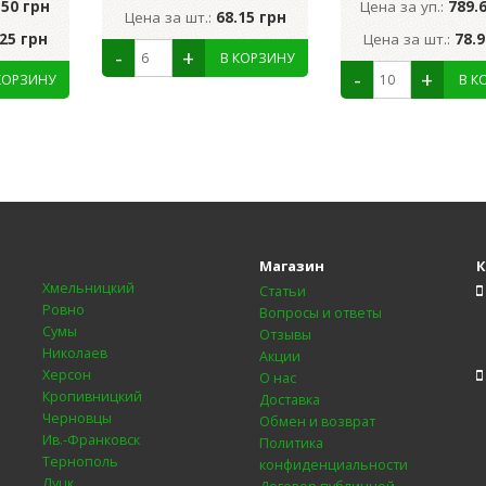
.50 грн
Цена за уп.:
789.
Цена за шт.:
68.15 грн
.25 грн
Цена за шт.:
78.9
Магазин
К
Хмельницкий
Статьи
Ровно
Вопросы и ответы
Сумы
Отзывы
Николаев
Акции
Херсон
О нас
Кропивницкий
Доставка
Черновцы
Обмен и возврат
Ив.-Франковск
Политика
Тернополь
конфиденциальности
Луцк