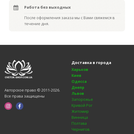
Работа без выходных
После оформления заказа мы с Вами свяжемся в
течение дня.
Доставка в города
Харьков
Киев
Одесса
Днепр
Авторское право © 2011-2026.
Львов
Все права защищены
Запорожье
Кривой Рог
Житомир
Винница
Полтава
Чернигов