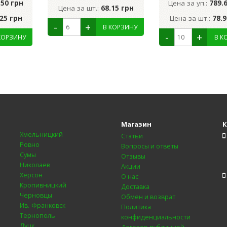
.50 грн
Цена за уп.:
789.
Цена за шт.:
68.15 грн
.25 грн
Цена за шт.:
78.9
Магазин
К
Хмельницкий
Статьи
Ровно
Вопросы и ответы
Сумы
Отзывы
Николаев
Акции
Херсон
О нас
Кропивницкий
Доставка
Черновцы
Обмен и возврат
Ив.-Франковск
Политика
Тернополь
конфиденциальности
Луцк