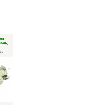
ны
Гвоздика
Васильки син
ань,
шаровидная, 48см
высокие 36 гол
53см
Артикул: Y-2423
5b
Артикул: Y-1822
Цена за уп.:
1 184.40