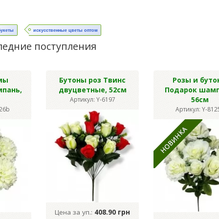
Букеты
искусственные цветы оптом
ледние поступления
мы
Бутоны роз Твинс
Розы и буто
мпань,
двуцветные, 52см
Подарок шамп
56см
Артикул: Y-6197
126b
Артикул: Y-812
Цена за уп.:
408.90 грн