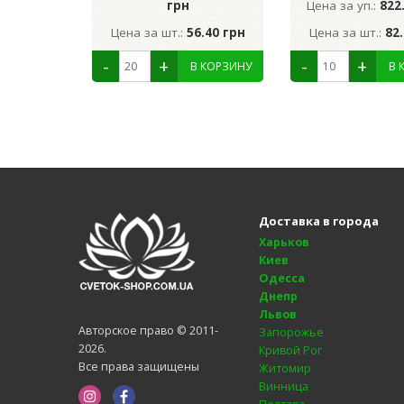
грн
Цена за уп.:
822
Цена за шт.:
56.40 грн
Цена за шт.:
82
Доставка в города
Харьков
Киев
Одесса
Днепр
Львов
Авторское право © 2011-
Запорожье
2026.
Кривой Рог
Все права защищены
Житомир
Винница