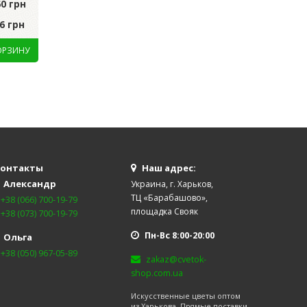
60 грн
грн
Цена за уп.:
752.0
6 грн
Цена за шт.:
59.22 грн
Цена за шт.:
75.20
онтакты
Наш адрес:
Александр
Украина, г. Харьков,
ТЦ «Барабашово»,
+38 (066) 700-19-79
площадка Свояк
+38 (073) 700-19-79
Пн-Вс 8:00-20:00
Ольга
+38 (050) 967-05-89
zakaz@cvetok-
shop.com.ua
Искусственные цветы оптом
из Харькова. Прямые поставки