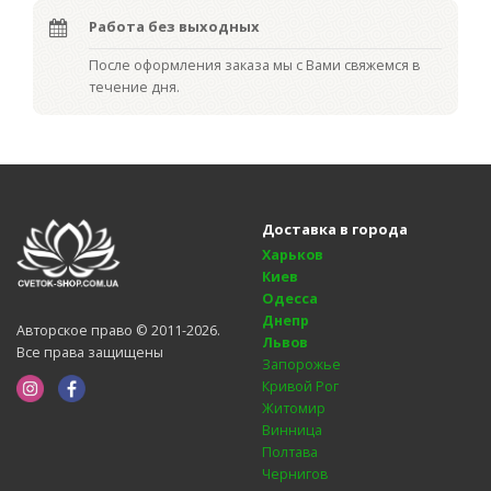
Работа без выходных
После оформления заказа мы с Вами свяжемся в
течение дня.
Доставка в города
Харьков
Киев
Одесса
Днепр
Авторское право © 2011-2026.
Львов
Все права защищены
Запорожье
Кривой Рог
Житомир
Винница
Полтава
Чернигов