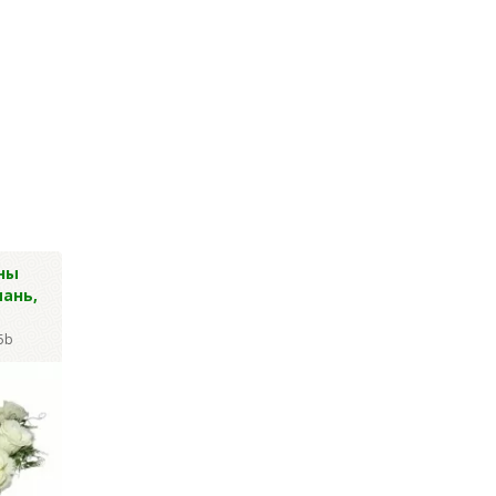
ны
Гвоздика
Васильки син
ань,
шаровидная, 48см
высокие 36 гол
53см
Артикул: Y-2423
5b
Артикул: Y-1822