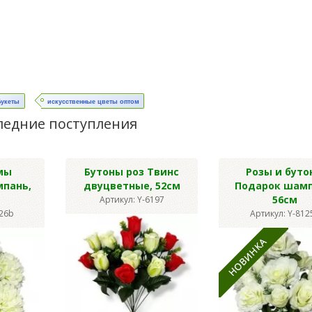
Букеты
искусственные цветы оптом
ледние поступления
мы
Бутоны роз Твинс
Розы и буто
мпань,
двуцветные, 52см
Подарок шамп
56см
Артикул: Y-6197
126b
Артикул: Y-812