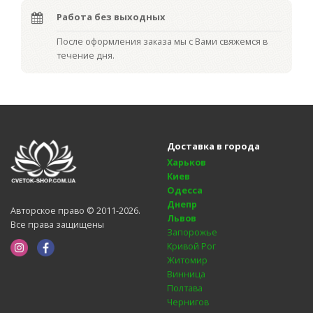
Работа без выходных
После оформления заказа мы с Вами свяжемся в
течение дня.
Доставка в города
Харьков
Киев
Одесса
Днепр
Авторское право © 2011-2026.
Львов
Все права защищены
Запорожье
Кривой Рог
Житомир
Винница
Полтава
Чернигов