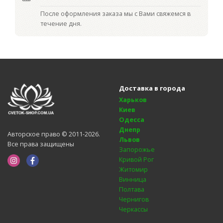
После оформления заказа мы с Вами свяжемся в
течение дня.
Доставка в города
Харьков
Киев
Одесса
Днепр
Авторское право © 2011-2026.
Львов
Все права защищены
Запорожье
Кривой Рог
Житомир
Винница
Полтава
Чернигов
Черкассы