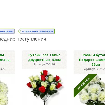
чные цветы
искусственные цветы оптом
ледние поступления
мы
Бутоны роз Твинс
Розы и буто
мпань,
двуцветные, 52см
Подарок шамп
56см
Артикул: Y-6197
126b
Артикул: Y-812