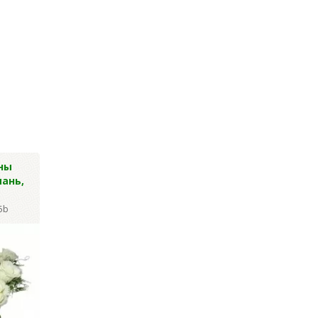
ны
Гвоздика
Васильки син
ань,
шаровидная, 48см
высокие 36 гол
53см
Артикул: Y-2423
5b
Артикул: Y-1822